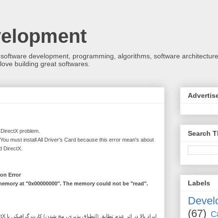
velopment
 software development, programming, algorithms, software architecture
love building great softwares.
Advertis
 DirectX problem.
Search T
ou must install All Driver's Card because this error mean's about
d DirectX.
on Error
Labels
 memory at "0x00000000". The memory could not be "read".
Devel
(67)
C