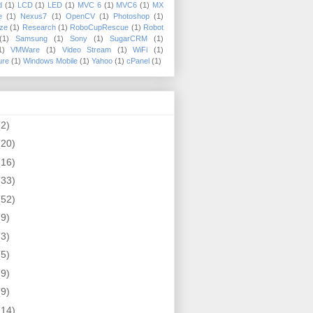
d
(1)
LCD
(1)
LED
(1)
MVC 6
(1)
MVC6
(1)
MX
e
(1)
Nexus7
(1)
OpenCV
(1)
Photoshop
(1)
ize
(1)
Research
(1)
RoboCupRescue
(1)
Robot
(1)
Samsung
(1)
Sony
(1)
SugarCRM
(1)
1)
VMWare
(1)
Video Stream
(1)
WiFi
(1)
ure
(1)
Windows Mobile
(1)
Yahoo
(1)
cPanel
(1)
(2)
(20)
(16)
(33)
(52)
(9)
(3)
(5)
(9)
(9)
(14)