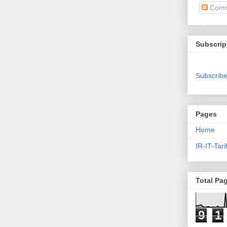
Comm
Subscrip
Subscribe
Pages
Home
IR-IT-Tari
Total Pa
9
1