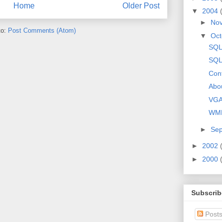
Home
Older Post
▼
2004
►
No
to:
Post Comments (Atom)
▼
Oct
SQL
SQL
Conf
Abo
VGA
WMF
►
Se
►
2002
►
2000
Subscrib
Post