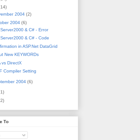
(14)
vember 2004
(2)
ober 2004
(6)
Server2000 & C# - Error
Server2000 & C# - Code
irmation in ASP.Net DataGrid
ut New KEYWORDs
 vs DirectX
 Compiler Setting
ptember 2004
(6)
(1)
(2)
e To
s