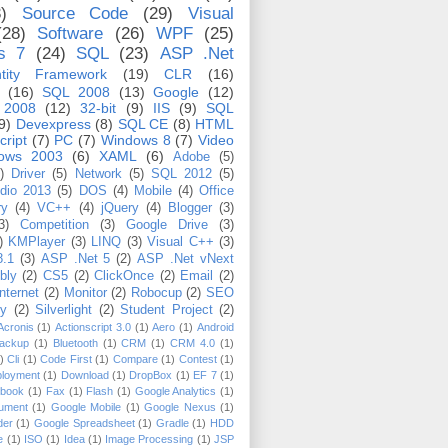
)
Source Code
(29)
Visual
(28)
Software
(26)
WPF
(25)
s 7
(24)
SQL
(23)
ASP .Net
tity Framework
(19)
CLR
(16)
(16)
SQL 2008
(13)
Google
(12)
 2008
(12)
32-bit
(9)
IIS
(9)
SQL
9)
Devexpress
(8)
SQL CE
(8)
HTML
cript
(7)
PC
(7)
Windows 8
(7)
Video
ows 2003
(6)
XAML
(6)
Adobe
(5)
)
Driver
(5)
Network
(5)
SQL 2012
(5)
udio 2013
(5)
DOS
(4)
Mobile
(4)
Office
ry
(4)
VC++
(4)
jQuery
(4)
Blogger
(3)
3)
Competition
(3)
Google Drive
(3)
)
KMPlayer
(3)
LINQ
(3)
Visual C++
(3)
8.1
(3)
ASP .Net 5
(2)
ASP .Net vNext
bly
(2)
CS5
(2)
ClickOnce
(2)
Email
(2)
Internet
(2)
Monitor
(2)
Robocup
(2)
SEO
ty
(2)
Silverlight
(2)
Student Project
(2)
Acronis
(1)
Actionscript 3.0
(1)
Aero
(1)
Android
ackup
(1)
Bluetooth
(1)
CRM
(1)
CRM 4.0
(1)
)
Cli
(1)
Code First
(1)
Compare
(1)
Contest
(1)
loyment
(1)
Download
(1)
DropBox
(1)
EF 7
(1)
book
(1)
Fax
(1)
Flash
(1)
Google Analytics
(1)
ument
(1)
Google Mobile
(1)
Google Nexus
(1)
der
(1)
Google Spreadsheet
(1)
Gradle
(1)
HDD
e
(1)
ISO
(1)
Idea
(1)
Image Processing
(1)
JSP