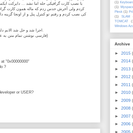
(1)
Keyboar
با نصب کارت گرافیکی حله اما نشد ... دایرکت ایک
(1)
Myspac
کردم ولی آخرش حدس زدم که ماله همون کارت گرا
Plesk
(1)
Pr
کی نصب کردم و رفتم تو کنترل پنل و از اونجا گزینه د
(1)
SLAM
TOMCAT
(
Windows Az
اجرا شد و حل شد الانم داره یاهو مسنجر آنلاین نصب می شه.
(فارسی نوشتن تمام متن به علت عدم بهم خوردگیست، شرمنده)
Archive
►
2015
►
2014
 at "0x00000000"
do ?
►
2013
►
2012
►
2011
 developer or USER?
►
2010
►
2009
►
2008
►
2007
►
2006
►
2005