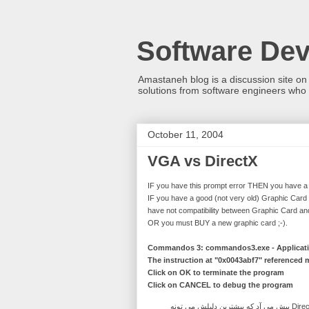
Software De
Amastaneh blog is a discussion site on
solutions from software engineers who 
October 11, 2004
VGA vs DirectX
IF you have this prompt error THEN you have a
IF you have a good (not very old) Graphic Card Y
have not compatibility between Graphic Card an
OR you must BUY a new graphic card ;-).
Commandos 3: commandos3.exe - Applicati
The instruction at "0x0043abf7" referenced
Click on OK to terminate the program
Click on CANCEL to debug the program
ايراد بالا در اثر عدم تطابق (انطباق پذيري، مچ شدن) کارت گرافيکي با DirectX پيش مي آد که بيشترين دليلش مي تونه