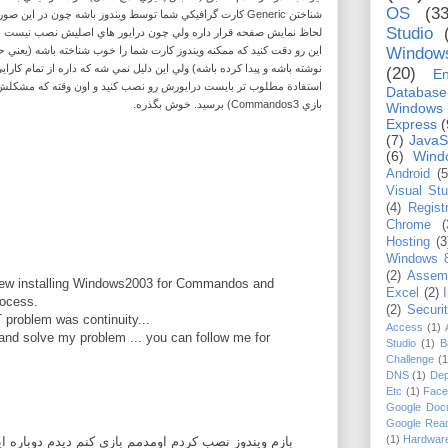
OS
(33
کارت گرافيکي شما توسط ويندوز باشه چون در اين صورته که کارت
Studio
لحاظ نمايش صفحه قرار داره ولي چون درايور هاي اصليش نصب نيست ب DirectX مشکل ميده.
اين رو دقت کنيد که ممکنه ويندوز کارت شما را خوب شناخته باشه (يع
Window
نوشته باشه و پيدا کرده باشه) ولي اين دليل نمي شه که داره از تمام کارا
(20)
En
Database
بازي Commandos3) برسيد. خوش بگذره.
Windows
Express
(
(7)
JavaS
(6)
Wind
Android
(5
Visual St
(4)
Regist
Chrome
(
Hosting
(3
Windows 
(2)
Assem
 new installing Windows2003 for Commandos and
Excel
(2)
rocess.
(2)
Securi
T problem was continuity...
Access
(1)
nd solve my problem ... you can follow me for
Studio
(1)
B
Challenge
(1
DNS
(1)
Dep
Etc
(1)
Face
Google Doc
Google Rea
(1)
Hardwar
بازم ویندوز نصب کردم اومدمم بازی کنم دیدم دوباره 