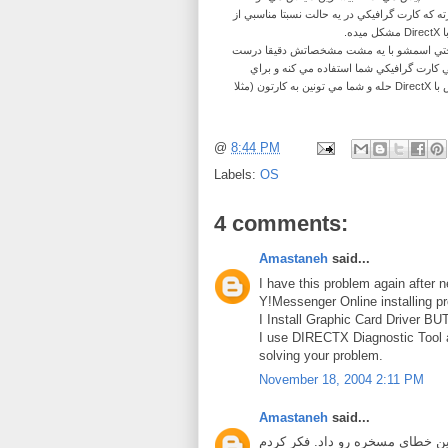
شناختن Generic  گرافيکي در يه حالت نسبتا مناسبي از
ا
ني حتي اسمشو با يه مشت مشخصاتش دقيقا درست
يي کارت گرافيکي شما استفاده مي کنه و براي
استفادة مطلوب تر بايست درايورش رو نصب کنيد و اون وقته که مشکلش با DirectX حله و شما مي تونين به کارتون (مثلا
@
8:44 PM
Labels:
OS
4 comments:
Amastaneh
said...
I have this problem again after
Y!Messenger Online installing p
I Install Graphic Card Driver BU
I use DIRECTX Diagnostic Tool a
solving your problem.
November 18, 2004 2:11 PM
Amastaneh
said...
این خطای مسخره رو داد. فکر کردم