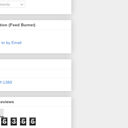
ents
tion (Feed Burner)
 to by Email
ff-1389
geviews
6
3
6
6