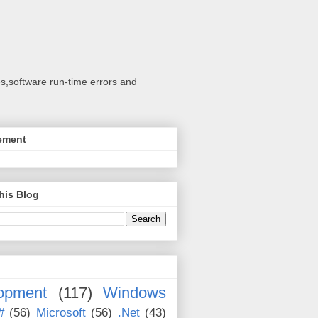
s,software run-time errors and
ement
his Blog
opment
(117)
Windows
#
(56)
Microsoft
(56)
.Net
(43)